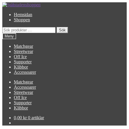
Hoppa
Hoppa
till
till
Hemsidan
navigering
innehåll
Shoppen
Sök
Sök
efter:
Meny
Matchgear
Streetwear
Off Ice
Supporter
Klibbor
Accessoarer
Matchgear
Accessoarer
Streetwear
Off Ice
Supporter
Klibbor
0,00
kr
0 artiklar